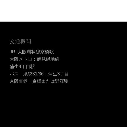
交通機関
JR; 大阪環状線京橋駅
大阪メトロ；鶴見緑地線
蒲生4丁目駅
バス 系統31/36；蒲生3丁目
京阪電鉄；京橋または野江駅