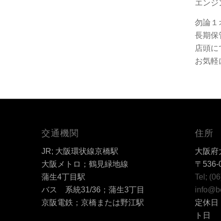
エンジ
勿論１
長期保
店頭に
お気軽
交通機関
住所
JR; 大阪環状線京橋駅
大阪府大
大阪メトロ；鶴見緑地線
〒536-
蒲生4丁目駅
Tel; (0
バス 系統31/36；蒲生3丁目
info@b
京阪電鉄；京橋または野江駅
定休日
ト日