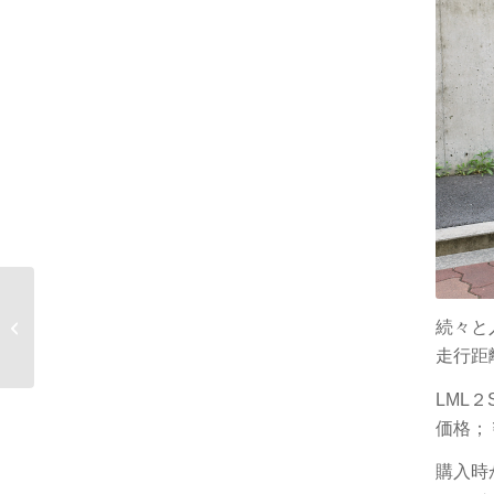
続々と
中古車両 続々入庫！
走行距
LML
価格；
購入時