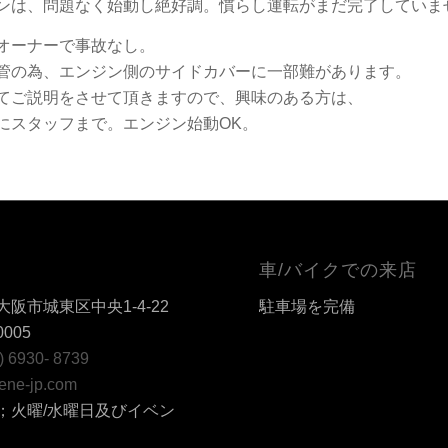
ンは、問題なく始動し絶好調。慣らし運転がまだ完了していま
オーナーで事故なし。
管の為、エンジン側のサイドカバーに一部難があります。
てご説明をさせて頂きますので、興味のある方は、
にスタッフまで。エンジン始動OK。
車/バイクでの来店
阪市城東区中央1-4-22
駐車場を完備
0005
6) 6930- 8739
ene-jp.com
；火曜/水曜日及びイベン