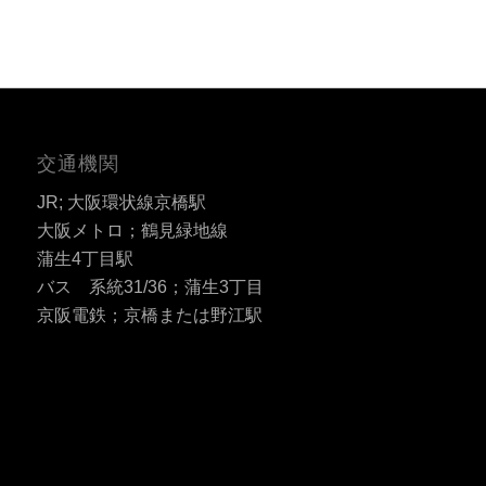
交通機関
JR; 大阪環状線京橋駅
大阪メトロ；鶴見緑地線
蒲生4丁目駅
バス 系統31/36；蒲生3丁目
京阪電鉄；京橋または野江駅