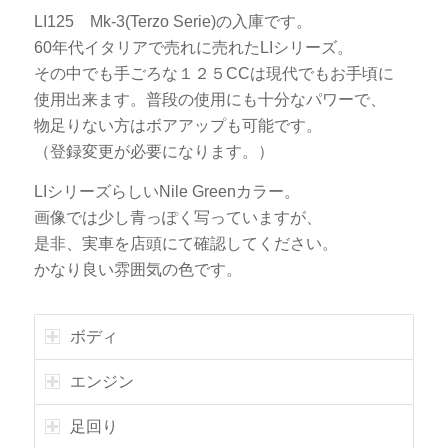
LI125 Mk-3(Terzo Serie)の入庫です。
60年代イタリアで売れに売れたLIシリーズ。
その中でも手ごろな１２５CCは現代でもお手頃に
使用出来ます。普段の使用にも十分なパワーで、
物足りない方はボアアップも可能です。
（登録変更が必要になります。）
LIシリーズらしいNile Greenカラー。
画像では少し青っぽく写っていますが、
是非、実車を店頭にて確認してください。
かなり良い雰囲気の色です。
ボディ
エンジン
足回り