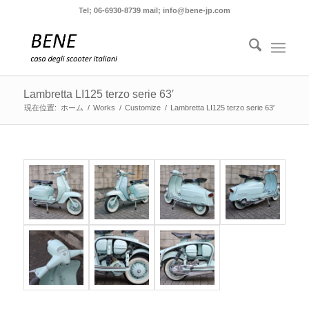
Tel; 06-6930-8739 mail; info@bene-jp.com
Lambretta LI125 terzo serie 63′
現在位置:
ホーム
/
Works
/
Customize
/
Lambretta LI125 terzo serie 63′