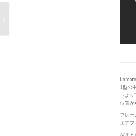
Vespa 125ET3
Primavera
Lambr
1型の
トより
位置か
フレー
エアフ
探すと