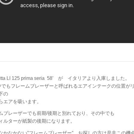
etta LI 125 prima seria 58’ が イタリアより入庫しました。
中でもフレームブレーザーと呼ばれるエアインテークの位置が
下の
らエアを吸います。
ムブレーザーでも前期/後期と別れており、その中でも
ィルターが紙製の後期になります。
なかなかない”フレームブレーザー”、お探しの方は是非この機