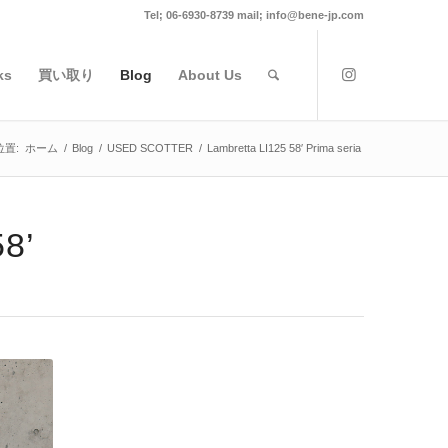
Tel; 06-6930-8739 mail; info@bene-jp.com
ks
買い取り
Blog
About Us
位置:
ホーム
/
Blog
/
USED SCOTTER
/
Lambretta LI125 58′ Prima seria
58’