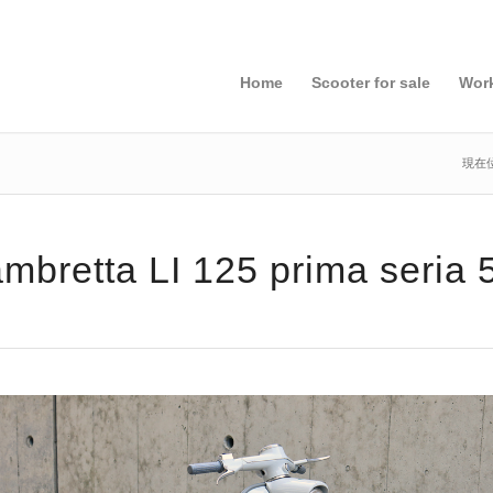
Home
Scooter for sale
Wor
現在
mbretta LI 125 prima seria 