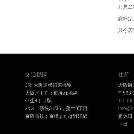
お見逃
詳細は
只今店
交通機関
住所
JR; 大阪環状線京橋駅
大阪府大
大阪メトロ；鶴見緑地線
〒536-
蒲生4丁目駅
Tel; (0
バス 系統31/36；蒲生3丁目
info@b
京阪電鉄；京橋または野江駅
定休日
ト日