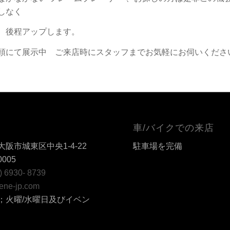
しなく
、後程アップします。
頭にて展示中 ご来店時にスタッフまでお気軽にお伺いくださ
車/バイクでの来店
阪市城東区中央1-4-22
駐車場を完備
0005
6) 6930- 8739
ene-jp.com
；火曜/水曜日及びイベン