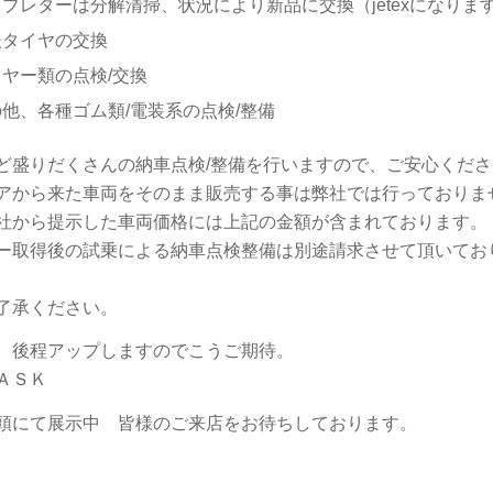
ブレターは分解清掃、状況により新品に交換（jetexになりま
後タイヤの交換
イヤー類の点検/交換
他、各種ゴム類/電装系の点検/整備
ど盛りだくさんの納車点検/整備を行いますので、ご安心くだ
アから来た車両をそのまま販売する事は弊社では行っておりま
社から提示した車両価格には上記の金額が含まれております。
ー取得後の試乗による納車点検整備は別途請求させて頂いてお
了承ください。
、後程アップしますのでこうご期待。
ＡＳＫ
頭にて展示中 皆様のご来店をお待ちしております。