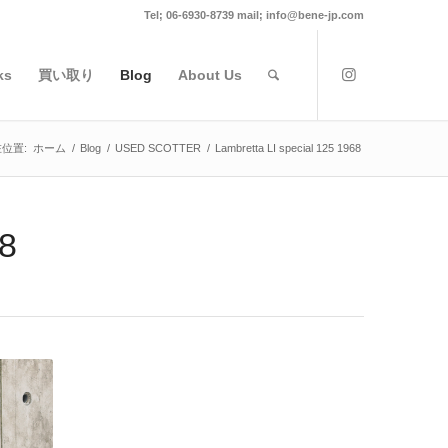
Tel; 06-6930-8739 mail; info@bene-jp.com
ks
買い取り
Blog
About Us
位置:
ホーム
/
Blog
/
USED SCOTTER
/
Lambretta LI special 125 1968
68