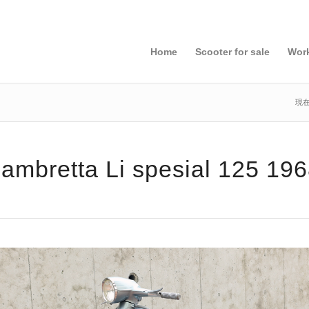
Home
Scooter for sale
Wor
現在
ambretta Li spesial 125 19