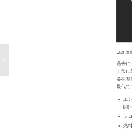
Lamb
ＢＢＱツーリング
過去に
非常に
各種整
最低で
エ
開
フ
燃