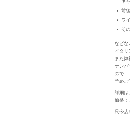
キャ
前
ワ
その
などな
イタリ
また弊
ナンバ
ので、
予めご
詳細は
価格；
只今店