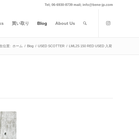
Tel; 06-6930-8739 mail; info@bene-jp.com
ks
買い取り
Blog
About Us
在位置:
ホーム
/
Blog
/
USED SCOTTER
/
LML2S 150 RED USED 入荷