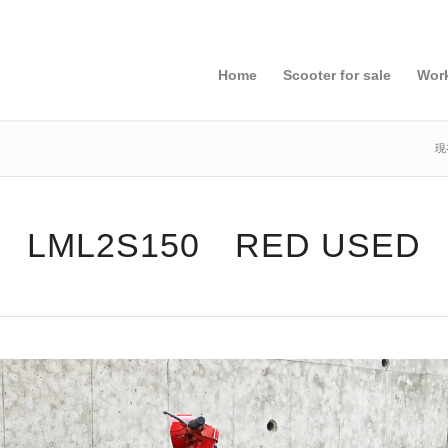
Home
Scooter for sale
Wor
現
LML2S150 RED USED