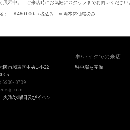
て展示中。 ご来店時にお気軽にスタッフまでお伺いください
格； ￥460.000-（税込み、車両本体価格のみ）
車/バイクでの来店
阪市城東区中央1-4-22
駐車場を完備
0005
6) 6930- 8739
ene-jp.com
；火曜/水曜日及びイベン