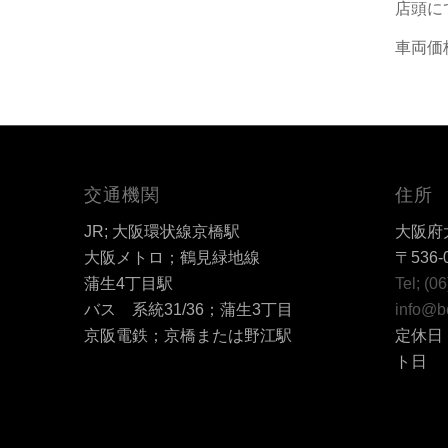
店頭に
車両価
交通機関
住所
JR; 大阪環状線京橋駅
大阪府大
大阪メトロ；鶴見緑地線
〒536-
蒲生4丁目駅
Tel; (0
バス 系統31/36；蒲生3丁目
info@b
京阪電鉄；京橋または野江駅
定休日
ト日