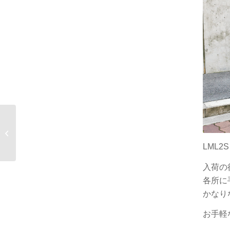
Vespa 50S(85CC)
Green
LML2
入荷の
各所に
かなり
お手軽