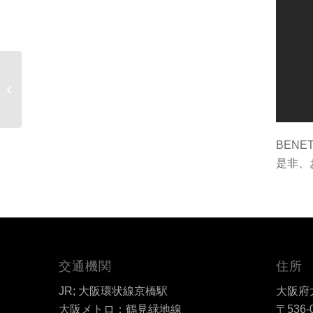
入庫速報 Vespa
Rally200
BEN
是非、
交通機関
住所
JR; 大阪環状線京橋駅
大阪府大
大阪メトロ；鶴見緑地線
〒536-