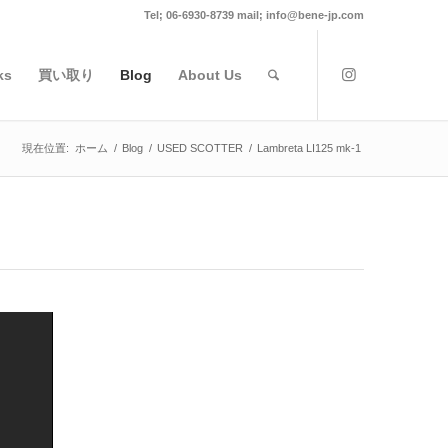
Tel; 06-6930-8739 mail; info@bene-jp.com
ks
買い取り
Blog
About Us
現在位置:
ホーム
/
Blog
/
USED SCOTTER
/
Lambreta LI125 mk-1