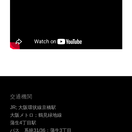
交通機関
JR; 大阪環状線京橋駅
大阪メトロ；鶴見緑地線
蒲生4丁目駅
バス 系統31/36；蒲生3丁目