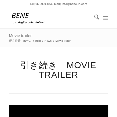
Tel; 06-6930-8739 mail; info@bene-jp.com
Movie trailer
現在位置:
ホーム
/
Blog
/
News
/
Movie trailer
引き続き MOVIE
TRAILER