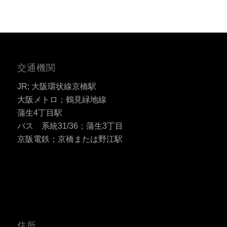
交通機関
JR; 大阪環状線京橋駅
大阪メトロ；鶴見緑地線
蒲生4丁目駅
バス 系統31/36；蒲生3丁目
京阪電鉄；京橋または野江駅
住所