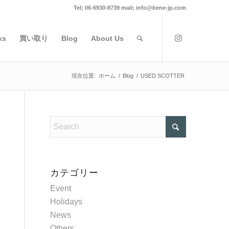
Tel; 06-6930-8739 mail; info@bene-jp.com
ks
買い取り
Blog
About Us
現在位置:
ホーム
/
Blog
/
USED SCOTTER
カテゴリー
Event
Holidays
News
Others