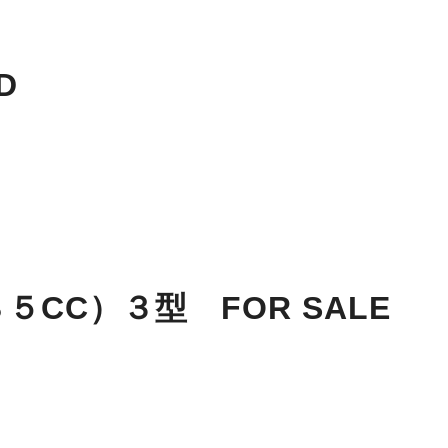
D
（１８５CC）３型 FOR SALE