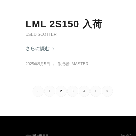
LML 2S150 入荷
USED SCOTTER
さらに読む
2025年9月5日
/
作成者:
MASTER
‹
1
2
3
4
›
»