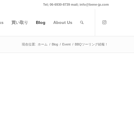
Tel; 06-6930-8739 mail; info@bene-jp.com
ks
買い取り
Blog
About Us
現在位置:
ホーム
/
Blog
/
Event
/
BBQツーリング続報！