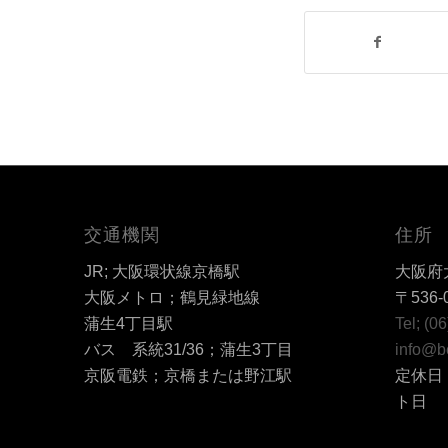
交通機関
住所
JR; 大阪環状線京橋駅
大阪府大
大阪メトロ；鶴見緑地線
〒536-
蒲生4丁目駅
Tel; (0
バス 系統31/36；蒲生3丁目
info@b
京阪電鉄；京橋または野江駅
定休日
ト日