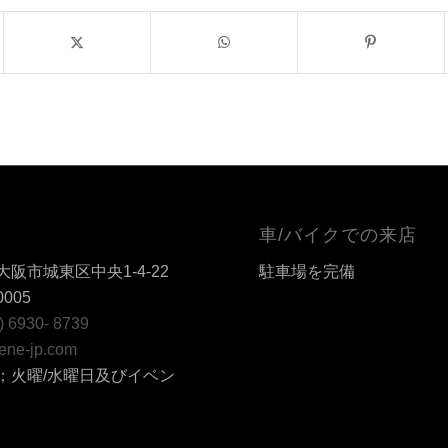
車/バイクでの来店
阪市城東区中央1-4-22
駐車場を完備
0005
6) 6930- 8739
ene-jp.com
；火曜/水曜日及びイベン